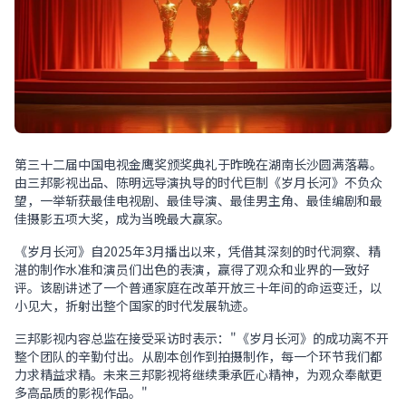
第三十二届中国电视金鹰奖颁奖典礼于昨晚在湖南长沙圆满落幕。
由三邦影视出品、陈明远导演执导的时代巨制《岁月长河》不负众
望，一举斩获最佳电视剧、最佳导演、最佳男主角、最佳编剧和最
佳摄影五项大奖，成为当晚最大赢家。
《岁月长河》自2025年3月播出以来，凭借其深刻的时代洞察、精
湛的制作水准和演员们出色的表演，赢得了观众和业界的一致好
评。该剧讲述了一个普通家庭在改革开放三十年间的命运变迁，以
小见大，折射出整个国家的时代发展轨迹。
三邦影视内容总监在接受采访时表示："《岁月长河》的成功离不开
整个团队的辛勤付出。从剧本创作到拍摄制作，每一个环节我们都
力求精益求精。未来三邦影视将继续秉承匠心精神，为观众奉献更
多高品质的影视作品。"